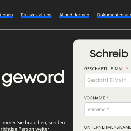
ationen
Preisgestaltung
AI und doc gen
Dokumentenauto
Schreib
g geword
h immer Sie brauchen, senden
 richtige Person weiter.