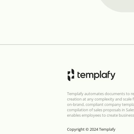
Templafy automates documents to rem
creation at any complexity and scale 
on-brand, compliant company template
compilation of sales proposals in Sal
enables employees to create business
Copyright © 2024 Templafy