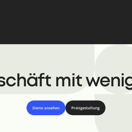
chäft mit wenig
Demo ansehen
Preisgestaltung