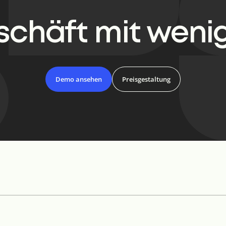
chäft mit wenig
Demo ansehen
Preisgestaltung