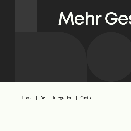
Mehr Ges
Home
|
De
|
Integration
|
Canto